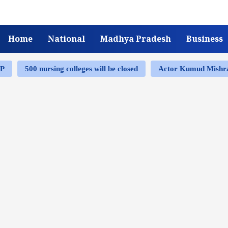
Home
National
Madhya Pradesh
Business
MP
500 nursing colleges will be closed
Actor Kumud Mish