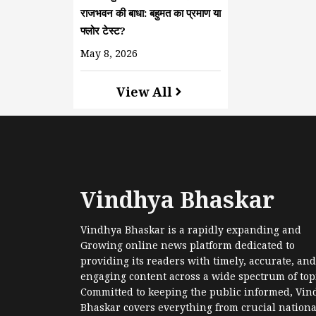
राजभवन की बाधा: बहुमत का प्रमाण या
फ्लोर टेस्ट?
May 8, 2026
View All
Vindhya Bhaskar
Vindhya Bhaskar is a rapidly expanding and
Growing online news platform dedicated to
providing its readers with timely, accurate, and
engaging content across a wide spectrum of topi
Committed to keeping the public informed, Vin
Bhaskar covers everything from crucial nationa