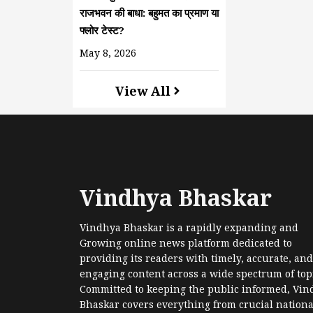
राजभवन की बाधा: बहुमत का प्रमाण या
फ्लोर टेस्ट?
May 8, 2026
View All
Vindhya Bhaskar
Vindhya Bhaskar is a rapidly expanding and
Growing online news platform dedicated to
providing its readers with timely, accurate, and
engaging content across a wide spectrum of topi
Committed to keeping the public informed, Vin
Bhaskar covers everything from crucial nationa