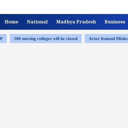
Home
National
Madhya Pradesh
Business
MP
500 nursing colleges will be closed
Actor Kumud Mish