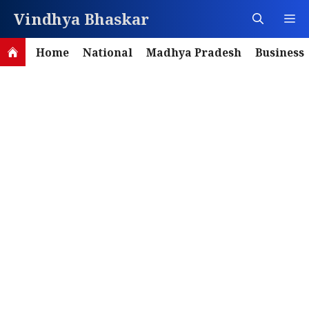
Skip
Vindhya Bhaskar
M
to
content
Home
National
Madhya Pradesh
Business