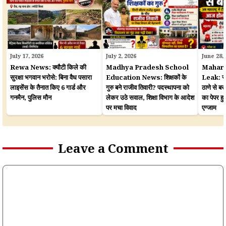
July 17, 2026
July 2, 2026
June 28,
Rewa News: क्यौटी किले की
Madhya Pradesh School
Mahara
सुरक्षा भगवान भरोसे: बिना वैध पसारा
Education News: शिक्षकों के
Leak: सरका
लाइसेंस के तैनात किए 6 गार्ड और
गुरु बने राजीव तिवारी? पदस्थापना को
ठाणे से बर
गनमैन, पुलिस मौन
लेकर उठे सवाल, शिक्षा विभाग के आदेश
का पेपर 
पर मचा विवाद
एग्जाम
Leave a Comment
Comment