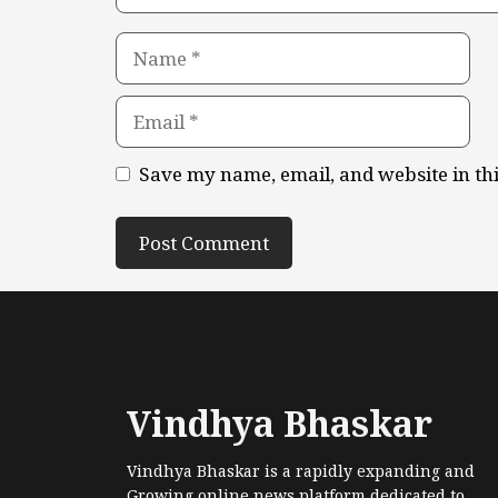
Name
Email
Save my name, email, and website in th
Vindhya Bhaskar
Vindhya Bhaskar is a rapidly expanding and
Growing online news platform dedicated to