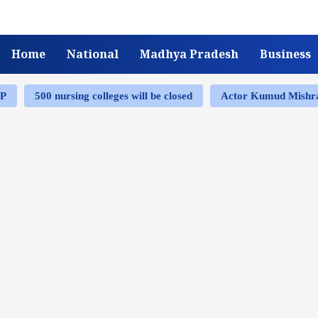
Home
National
Madhya Pradesh
Business
MP
500 nursing colleges will be closed
Actor Kumud Mish