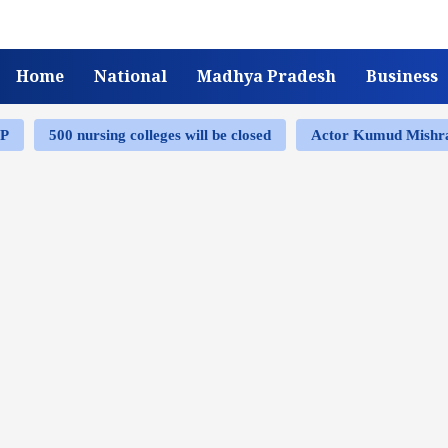
Home
National
Madhya Pradesh
Business
MP
500 nursing colleges will be closed
Actor Kumud Mish