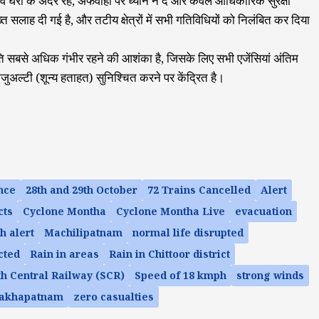
 वे घरों के अंदर रहें, अफवाहों पर ध्यान न दें और केवल आधिकारिक सुरक्षा
त सलाह दी गई है, और तटीय क्षेत्रों में सभी गतिविधियों को निलंबित कर दिया
ति सबसे अधिक गंभीर रहने की आशंका है, जिसके लिए सभी एजेंसियां अंतिम
ैजुअल्टी (शून्य हताहत) सुनिश्चित करने पर केंद्रित है।
nce
28th and 29th October
72 Trains Cancelled
Alert
cts
Cyclone Montha
Cyclone Montha Live
evacuation
h alert
Machilipatnam
normal life disrupted
cted
Rain in areas
Rain in Chittoor district
h Central Railway (SCR)
Speed ​​of 18 kmph
strong winds
sakhapatnam
zero casualties