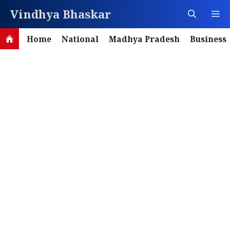
Skip
Vindhya Bhaskar
M
to
content
Home
National
Madhya Pradesh
Business