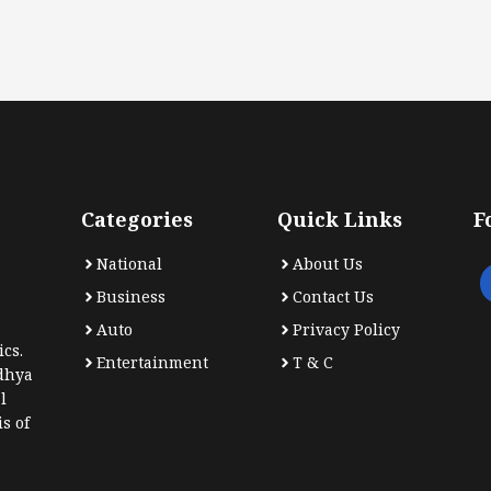
Categories
Quick Links
F
National
About Us
Business
Contact Us
Auto
Privacy Policy
cs.
Entertainment
T & C
dhya
l
s of