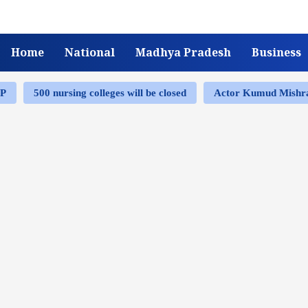
Home
National
Madhya Pradesh
Business
MP
500 nursing colleges will be closed
Actor Kumud Mish