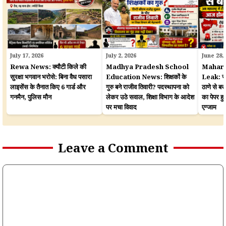
July 17, 2026
July 2, 2026
June 28,
Rewa News: क्यौटी किले की
Madhya Pradesh School
Mahara
सुरक्षा भगवान भरोसे: बिना वैध पसारा
Education News: शिक्षकों के
Leak: सरका
लाइसेंस के तैनात किए 6 गार्ड और
गुरु बने राजीव तिवारी? पदस्थापना को
ठाणे से बर
गनमैन, पुलिस मौन
लेकर उठे सवाल, शिक्षा विभाग के आदेश
का पेपर 
पर मचा विवाद
एग्जाम
Leave a Comment
Comment