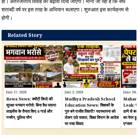
हों। अंतरजातीय विवाह को बढ़ावा दिया जाएगा। माना जा रहा है कि संघ
शताब्दी वर्ष पर इस तरह के अभियान चलाएगा। शुरुआत इस कार्यक्रम से
होगी।
Related Story
July 17, 2026
July 2, 2026
June 28,
Rewa News: क्यौटी किले की
Madhya Pradesh School
Mahara
सुरक्षा भगवान भरोसे: बिना वैध पसारा
Education News: शिक्षकों के
Leak: सरका
लाइसेंस के तैनात किए 6 गार्ड और
गुरु बने राजीव तिवारी? पदस्थापना को
ठाणे से बर
गनमैन, पुलिस मौन
लेकर उठे सवाल, शिक्षा विभाग के आदेश
का पेपर 
पर मचा विवाद
एग्जाम