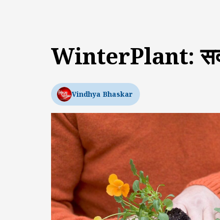
WinterPlant: सर्दी क
Vindhya Bhaskar