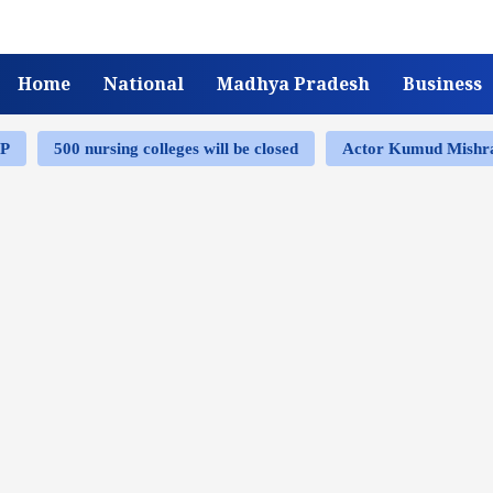
Home
National
Madhya Pradesh
Business
MP
500 nursing colleges will be closed
Actor Kumud Mish