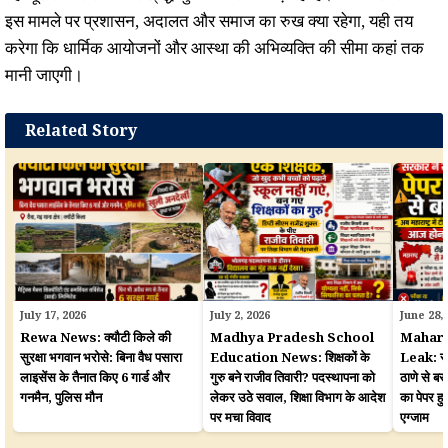
इस मामले पर प्रशासन, अदालत और समाज का रुख क्या रहेगा, यही तय
करेगा कि धार्मिक आयोजनों और आस्था की अभिव्यक्ति की सीमा कहां तक
मानी जाएगी।
Related Story
July 17, 2026
July 2, 2026
June 28,
Rewa News: क्यौटी किले की
Madhya Pradesh School
Mahara
सुरक्षा भगवान भरोसे: बिना वैध पसारा
Education News: शिक्षकों के
Leak: सरका
लाइसेंस के तैनात किए 6 गार्ड और
गुरु बने राजीव तिवारी? पदस्थापना को
ठाणे से बर
गनमैन, पुलिस मौन
लेकर उठे सवाल, शिक्षा विभाग के आदेश
का पेपर 
पर मचा विवाद
एग्जाम